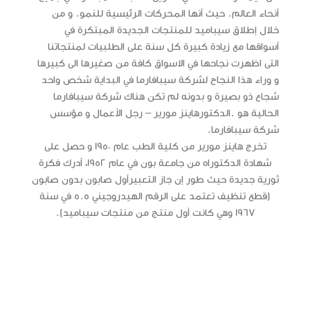
أنحاء العالم. حيث أنها المحركات الرئيسية للنمو. و من
خلال إطلاق سيباميد للمنتجات الجديدة المبتكرة في
أسواقها مع زيادة كبيرة كل سنة على الطلبيات لمنتجاتنا
التى اظهرت نجاحها في الاسواق كافة من صغيرها الى كبيرها
و وراء هذا النجاح لشركة سيبافارما في البداية
شخص واحد
شجاع ذو بصيرة و بدونه لم تكن هناك شركة سيبافارما
الحالية هو
.
الدكتورهاينز مورير
– رجل الأعمال و مؤسس
شركة سيبافارما.
تخرج هاينز مورير من كلية الطب عام 1950 و حصل على
شهادة الدكتوراه من جامعة بون في عام 1952، أدرك فكرة
ثورية جديدة حيث طور إن جاز التعبيرأول
صابون بدون صابون
(قطع تنظيف تعتمد على الرقم الهيدروجيني 5.5 في سنة
1967 وهي كانت أول منتج من منتجات سيباميد).