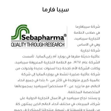
سيبا فارما
شركة سيبافارما
هي صاحب العلامة
التجارية
سيباميد
،
وهي في الاساس
شركة تجارية
عائلية حديثة مقرها في بوبارد أم راين،ألمانيا. تأسست
الشركة عام 1967. مع العلامة التجارية المعروفة سيباميد،
وكانت الشركة الأم ناجحة جدا لسنوات عديدة وتحولت من
شركة عائلية صغيرة تنشط في بوبارد،ألمانيا إلى
شركة
عالمية كبرى
متواجدة في اكثر من 80 بلدا في جميع انحاء
العالم، مع ما يزيد عن 120 مستحضراً لسيباميد بمجموعاتها
المتخصصة المختلفة.
و يستند نجاح سيباميد في الأعمال التجارية الدولية على
شركاء المبيعات في مختلف أنحاء العالم
الذين يمثلون كلا
من قيمنا و فلسفتنا في تسويق منتجاتنا المبتكرة في جميع