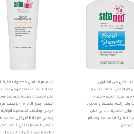
ب خالي من الصابون
البلسم أساسي كخطوة نهائية ف
مام اليومي ينظف البشرة
عناية الشعر لتجديده وحمايته. ي
مما يجعل البشرة نضرة
على استعادة نعومة ولماعية ومر
ة وله رائحة منعشة و مميزة
الشعر. يعزّز الـ pH 5.5 صحة
بقيمة توازن قاعدية 5.5 بي اتش
الرأس وطبقته الحمضية الواقية
 للبشرة الحساسة وحمام
ويحمي طبقة الكيراتين الحساسة
المتكرر
الشعر، فيصبح بالتالي الشعر محمي
بفاعلية ضد التأثيرات البيئية ا