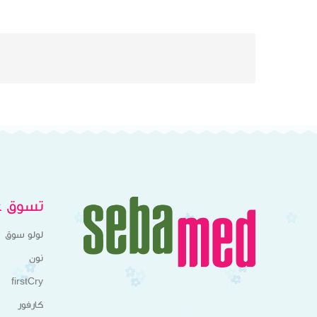
تسوق عب
لولو سوق
نون
firstCry
كارفور