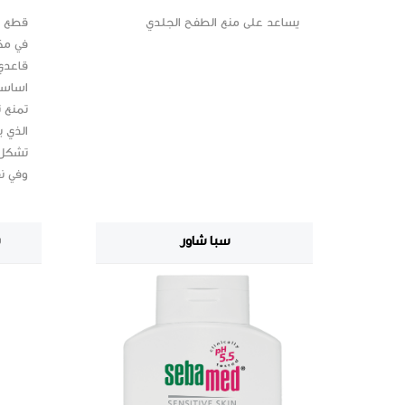
يساعد على منع الطفح الجلدي
قطع ت
في مكا
اساسي
تمنع 
الذي ي
تشكل 
وفي ن
سبا شاور