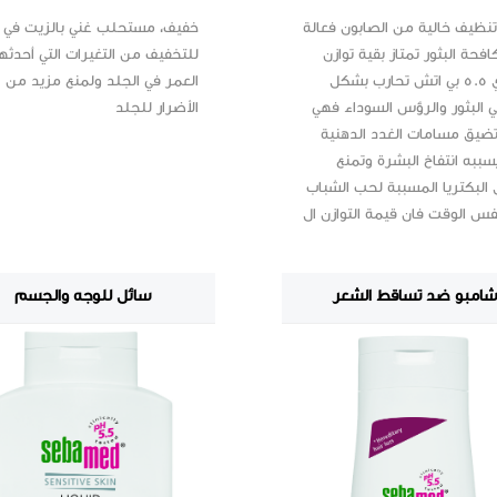
نظيف خالية من الصابون فعالة
خفيف، مستحلب غني بالزيت في ا
فحة البثور تمتاز بقية توازن
للتخفيف من التغيرات التي أحدثه
قاعدي 5.5 بي اتش تحارب بشكل
العمر في الجلد ولمنع مزيد من
 البثور والرؤس السوداء فهي
الأضرار للجلد
تضيق مسامات الغدد الدهنية
سببه انتفاخ البشرة وتمنع
البكتريا المسببة لحب الشباب
فس الوقت فان قيمة التوازن ال
شامبو ضد تساقط الشعر
سائل للوجه والجسم