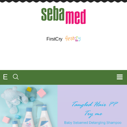
FirstCry
E