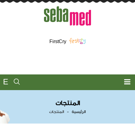
FirstCry
E
المنتجات
الرئيسية
المنتجات