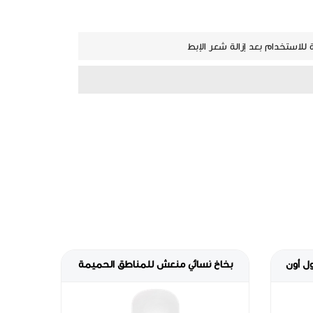
للاستخدام بعد إزالة شعر الإبط
مزيل للعرق المنعش فريش - رول أون
بخاخ نس