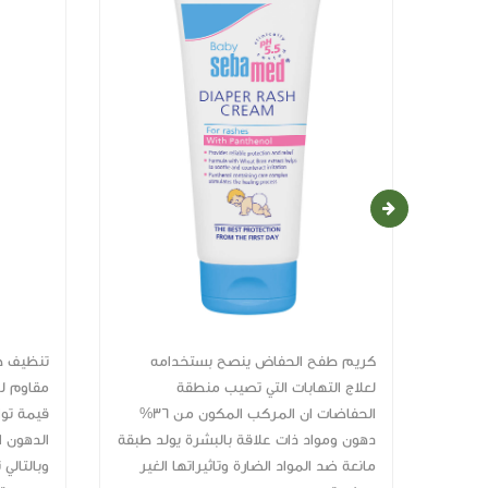
يعزز مقاومة شفاه الاطفال الحساسة
كريم طفح 
لعلاج الته
دهون ومواد
مانعة ضد ال