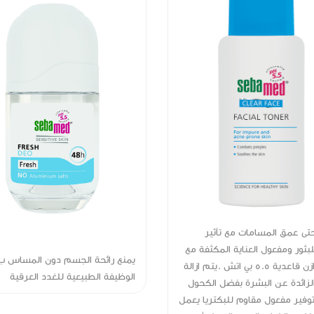
الحفاض ينصح بستخدامه
تنظيف حتى عمق المسامات مع تأثير
ابات التي تصيب منطقة
مقاوم للبثور ومفعول العناية المكثفة
الحفاضات ان المركب المكون من 36%
قيمة توازن قاعدية 5.5 بي اتش .
 ذات علاقة بالبشرة يولد طبقة
الدهون الزائدة عن البشرة بفضل الكح
مواد الضارة وتاثيراتها الغير
وبالتالي توفير مفعول مقاوم للبكتريا