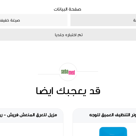
صفحة البيانات
ة
صيغة خفيفة 
تم اختباره جلديا
قد يعجبك ايضا
بي كريم طفح الحفاض
تونر التنظيف العميق للوجه