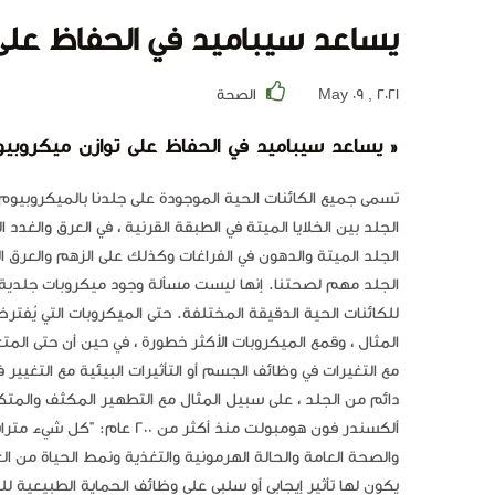
يساعد سيباميد في الحفاظ على
May 09 , 2021
الصحة
« يساعد سيباميد في الحفاظ على توازن ميكروبيو
تسمى جميع الكائنات الحية الموجودة على جلدنا بالميكروبي
الجلد بين الخلايا الميتة في الطبقة القرنية ، في العرق والغد
الجلد الميتة والدهون في الفراغات وكذلك على الزهم والعرق 
الجلد مهم لصحتنا. إنها ليست مسألة وجود ميكروبات جلدية 
للكائنات الحية الدقيقة المختلفة. حتى الميكروبات التي يُفت
المثال ، وقمع الميكروبات الأكثر خطورة ، في حين أن حتى الم
مع التغيرات في وظائف الجسم أو التأثيرات البيئية مع التغيير 
دائم من الجلد ، على سبيل المثال مع التطهير المكثف والمتكر
ألكسندر فون هومبولت منذ أكث
والصحة العامة والحالة الهرمونية والتغذية ونمط الحياة من ا
يكون لها تأثير إيجابي أو سلبي على وظائف الحماية الطبيعية 