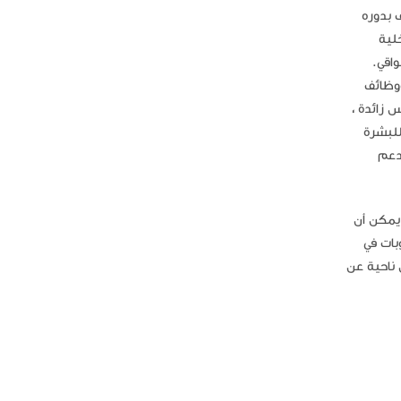
ف بدوره
لية
لواقي.
مة ووظائف
 زائدة ،
للبشرة
ظ على وظيفة الحاجز ويعزز توازن الميكروبيوم. ثبت أن العناية بالبشرة بدرجة حموضة 5.5 تدعم
تي يمكن أن
يكروبات في
 ناحية عن