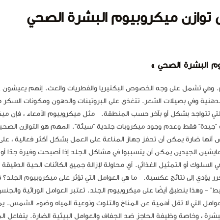
 توازن ميكروبيوم البشرة الصحي
م البشرة الصحي »
وم. وهي تشمل على وجه الخصوص البكتيريا والفطريات والعث. إنهم يعيشون
د الدهنية وفي بصيلات الشعر. تتغذى على البروتينات والدهون ومكونات السكر م
التي تتواجد بشكل أو بآخر حسب المنطقة. مثل ميكروبيوم الأمعاء ، فإن مي
"جيدة" فقط وعدم وجود ميكروبات جلدية "سيئة". المهم هو التوازن الصحي
رض أنها ضارة يمكن أن تحفز جهاز المناعة على العمل بشكل أكثر فعالية ، عل
تعايشين الجيدين يمكن أن يتسببوا في مشاكل الجلد إذا أصبحت وفيرة جدًا أو 
في السلوك أو التمثيل الغذائي. أي محاولة لإزالة جميع الكائنات الحية الدقيق
ر يؤدي إلى نتائج عكسية. ما هي العوامل التي تؤثر على ميكروبيوم الجلد؟ ق
ر من 200 عام: "كل شيء مترابط" - وهذا ينطبق أيضًا على ميكروبيوم الجلد. تعتبر العوامل الوراثية وال
لعوامل التي لا تقل أهمية عن المناخ والتلوث ونوعية المياه وضوء الشمس. ي
للبشرة ، وخاصة وظيفة الحاجز ضد الجفاف والعوامل البيئية الضارة. يتفاعل ا