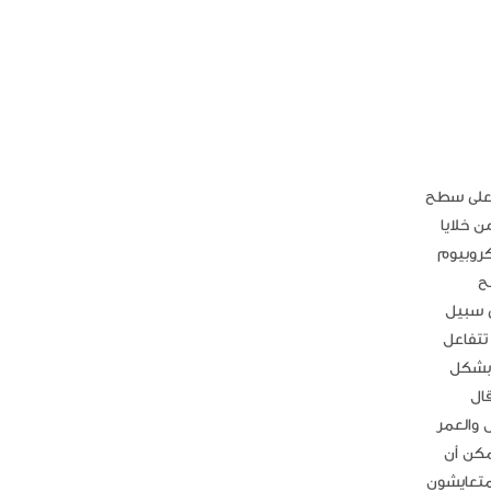
 على سطح
ن خلايا
كروبيوم
ح
ى سبيل
تتفاعل
ة بشكل
ال
جنس والعمر
مكن أن
لمتعايشون