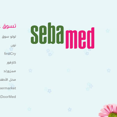
تسوق عب
لولو سوق
نون
firstCry
كارفور
ممزورلد
محل الأطفا
permarket
tDoorMed