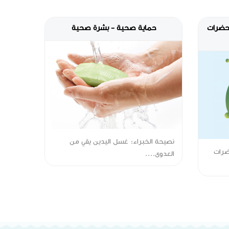
تحضرات
حماية صحية - بشرة صحية
نصيحة الخبراء: غسل اليدين يقي من
ضرات
العدوى....