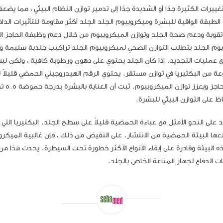
رات الكثيرة جدًا أو الشديدة جدًا إلى تدمير توازن النظام البيئي ، مما يضع
بقة الواقية للبشرة وميكروبيوم الجلد الجلد أكثر مقاومة للتأثيرات الداخ
و تقوية ودعم صحة الجلد وتوازن الميكروبيوم من خلال دعم وظيفة الحاجز ا
 الطبيعي للبشرة ، درجة الحموضة 5.5 ومايكروبيوم الجلد يتطلب التوازن الصحي لميكروبيوم الجلد تراكيب جلدية سلي
ع عمليات التجديد. إذا كان الجلد يحتوي على دهون ورطوبة كافية ، ولكن ليس
ة من البكتيريا في توازن مستقر. يحتوي الرقم الهيدروجيني الحمضي قليلاً 
الصحية على وظيفتين رئيسيتين - فهو يحاف
ظ على التوازن البيئي للبشرة.
 تعديل منتجات سيباميد على النحو الأمثل مع عباءة الحمضية قليلاً على سطح الجلد. البكتيريا ال
طرابات جلدية ، مثل Staphylococcus aureus ، تمنعها البيئة الحمضية من الانتشار. على النقيض من ذلك ، فإن غالبية الم
هذه البيئة وقادرة على إبقاء الأنواع الأكثر خطورة تحت السيطرة. يحدث هذا من
ات الدفاع لجهاز المناعة الخاص بالجلد.