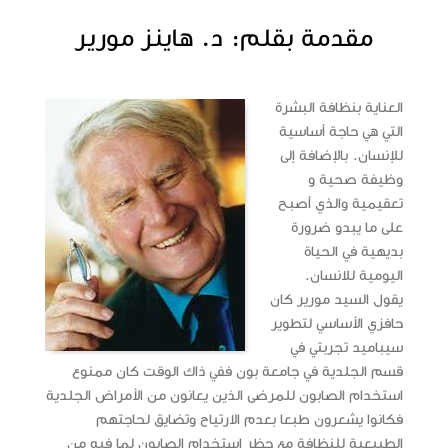
مقدمة بقلم: د. هاينز مورير
العناية بنظافة البشرة
التي هي حاجة أساسية
للإنسان. بالإضافة إلى
وظيفة صحية و
تعقيمية والذي أصبح
على ما يبدو ضرورة
بديهية في الحياة
اليومية للانسان.
يقول السيد مورير كان
حافزي الأساسي لتطوير
سيباميد تجربتي في
قسم الجلدية في جامعة بون ففي ذاك الوقت كان ممنوع
استخدام الصابون للمرضى الذين يعانون من الأمراض الجلدية
فكانوا يشعرون طبعا بعدم الارتياح وتضايق لحاجتهم
الطبيعية للنظافة مع حظر استخدام الصابون لما فيه من