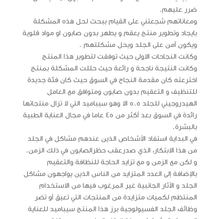
ضرر عليهم.
ومعاناتهم شجعتني على القيام ببحث لحل هذه المشكلة
بايجاد وتطوير منتج يعقم و يطهر بدون صابون او مواد قلوية
ويكون آمن على الجلد ويحل مشكلتهم .
وكانت النجاحات الاولى حيث توفقت لتطوير هذا المنتج
وكانت النتيجة ناجحة و رائعة حيث حللت المشكلة بمنتج
اخترعته كان مقدمة النجاح في السوق حيث كان فئة جديدة
للتنظيف و التعقيم بدون صابون ومتوافق مع العامل
الهيدروجيني للجلد 5.5 الا وهو سيباميد التي لا تزال منتجاتها
رائدة في السوق بعد أكثر من 45 عاما في مجال العناية الطبية
بالبشرة.
في البداية استفاد الأشخاص الذين عندهم مشاكل في الجلد
من هذا الابتكار، الذي صدرعقب حظرالصابون في ذلك الزمن.
و لكن مع الزمن و مع تزايد الحاجة للنظافة والتعقيم
بالإضافة إلى العدد المتزايد من الناس الذين يواجهون مشاكل
الجلد و الآثار الجانبية غير المرغوب فيها من الاستخدام
المنتظم لكميات متزايدة من المنتجات التي تعيق أو تضر
وظائف الجلد الفسيولوجية برز هذا المنتج سيباميد للعناية